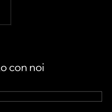
LA
he
to con noi
nto