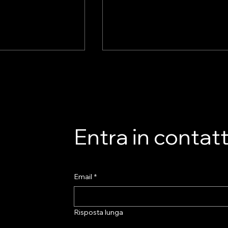
 IL 29 OTTOBRE
PRESENTAZIONE DEL
R DELLA
REPORT CGIA MESTRE:
ASTRO GADS
L’INTERVENTO DI ISABEL
lla pubblicazione
Pubblichiamo di seguito
RUSCIANO (AS.TRO)
inazione
l’intervento integrale dell’avv.
di ADM, con la quale
Isabella Rusciano (AS.TRO) c
Entra in contat
 dell’art. 13 del
ha introdotto i lavori dell’eve
- è...
dedicato alla...
Email
*
Risposta lunga