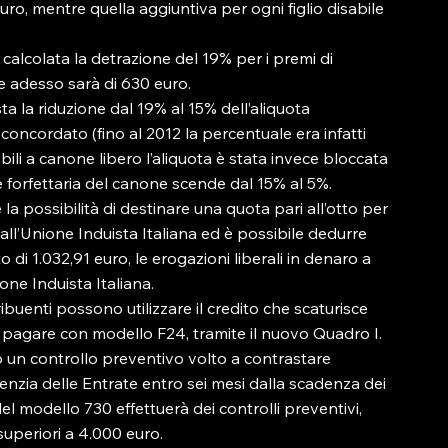
uro, mentre quella aggiuntiva per ogni figlio disabile 
calcolata la detrazione del 19% per i premi di 
he adesso sarà di 630 euro.

sta la riduzione dal 19% al 15% dell’aliquota 
concordato (fino al 2012 la percentuale era infatti 
bili a canone libero l’aliquota è stata invece bloccata 
one forfettaria del canone scende dal 15% al 5%.

la possibilità di destinare una quota pari all’otto per 
 all’Unione Induista Italiana ed è possibile dedurre 
 di 1.032,91 euro, le erogazioni liberali in denaro a 
ne Induista Italiana.

buenti possono utilizzare il credito che scaturisce 
 pagare con modello F24, tramite il nuovo Quadro I.

o un controllo preventivo volto a contrastare 
genzia delle Entrate entro sei mesi dalla scadenza dei 
el modello 730 effettuerà dei controlli preventivi, 
uperiori a 4.000 euro.
