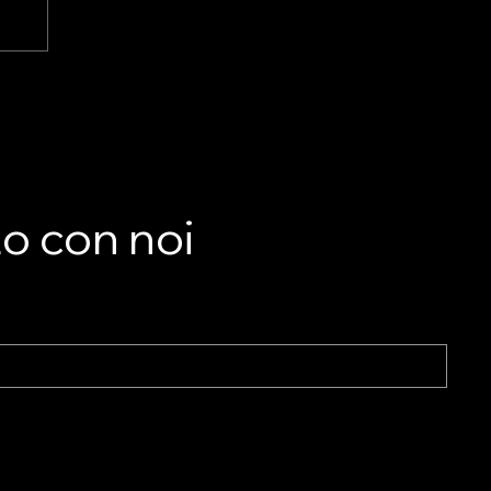
LA
he
to con noi
nto