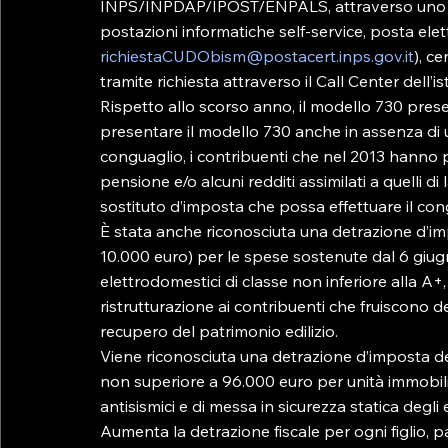
INPS/INPDAP/IPOST/ENPALS, attraverso uno dei 
postazioni informatiche self-service, posta elettr
richiestaCUDObism@postacert.inps.gov.it
), ce
tramite richiesta attraverso il Call Center dell’isti
Rispetto allo scorso anno, il modello 730 prese
presentare il modello 730 anche in assenza di u
conguaglio, i contribuenti che nel 2013 hanno pe
pensione e/o alcuni redditi assimilati a quelli 
sostituto d’imposta che possa effettuare il cong
È stata anche riconosciuta una detrazione d’im
10.000 euro) per le spese sostenute dal 6 giugn
elettrodomestici di classe non inferiore alla A+, 
ristrutturazione ai contribuenti che fruiscono de
recupero del patrimonio edilizio.

Viene riconosciuta una detrazione d’imposta 
non superiore a 96.000 euro per unità immobili
antisismici e di messa in sicurezza statica degli edi
Aumenta la detrazione fiscale per ogni figlio, p