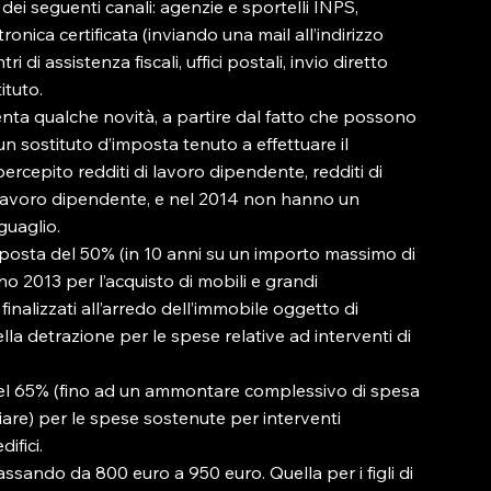
seguenti canali: agenzie e sportelli INPS, 
onica certificata (inviando una mail all’indirizzo 
ntri di assistenza fiscali, uffici postali, invio diretto 
tuto.

nta qualche novità, a partire dal fatto che possono 
n sostituto d’imposta tenuto a effettuare il 
rcepito redditi di lavoro dipendente, redditi di 
di lavoro dipendente, e nel 2014 non hanno un 
uaglio.

posta del 50% (in 10 anni su un importo massimo di 
o 2013 per l’acquisto di mobili e grandi 
finalizzati all’arredo dell’immobile oggetto di 
lla detrazione per le spese relative ad interventi di 
del 65% (fino ad un ammontare complessivo di spesa 
are) per le spese sostenute per interventi 
fici.

assando da 800 euro a 950 euro. Quella per i figli di 