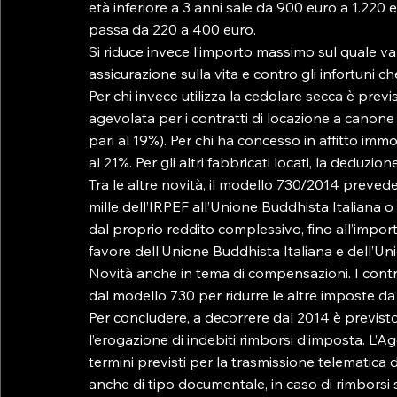
età inferiore a 3 anni sale da 900 euro a 1.220 e
passa da 220 a 400 euro.

Si riduce invece l’importo massimo sul quale va 
assicurazione sulla vita e contro gli infortuni c
Per chi invece utilizza la cedolare secca è previ
agevolata per i contratti di locazione a canone 
pari al 19%). Per chi ha concesso in affitto immo
al 21%. Per gli altri fabbricati locati, la deduzi
Tra le altre novità, il modello 730/2014 prevede 
mille dell’IRPEF all’Unione Buddhista Italiana o
dal proprio reddito complessivo, fino all’importo
favore dell’Unione Buddhista Italiana e dell’Unio
Novità anche in tema di compensazioni. I contri
dal modello 730 per ridurre le altre imposte da
Per concludere, a decorrere dal 2014 è previst
l’erogazione di indebiti rimborsi d’imposta. L’A
termini previsti per la trasmissione telematica d
anche di tipo documentale, in caso di rimborsi s