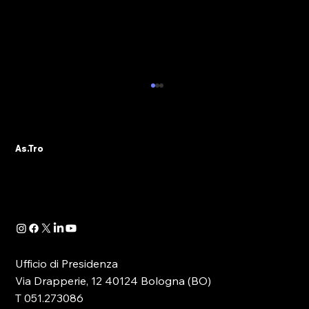
ALBO PVR: IL 29 OTTOBRE IL WEBINAR
DELLA SEZIONE ASTRO GADS
A seguito della pubblicazione della
As.Tro
Determinazione Direttoriale di ADM, con la
quale -in attuazione dell’art. 13 del D.lgs.
41/2024- è...
Ufficio di Presidenza
Via Drapperie, 12 40124 Bologna (BO)
T 051.273086