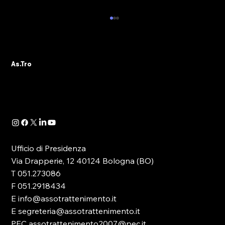
💥NORMATIVE COMUNALI: LA
SCHEDA ESPLICATIVA DI
MONTICHIARI
As.Tro
Ufficio di Presidenza
Via Drapperie, 12 40124 Bologna (BO)
T 051.273086
F 051.2918434
E info@assotrattenimento.it
E segreteria@assotrattenimento.it
PEC assotrattenimento2007@pec.it