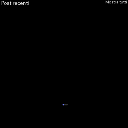
Mostra tutti
Post recenti
OSSERVATORIO NEXUS - IL SECONDO
REPORT SUL GIOCO ONLINE
ILLEGALE
Telegram, bonus e affiliati alimentano un