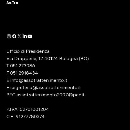
As.Tro
business con oltre 9 milioni di utenti Chat
Telegram per guidare i giocatori verso i siti
proibiti, bot che propongono slot online a
vincita garantita, affili
Ufficio di Presidenza
Via Drapperie, 12 40124 Bologna (BO)
T 051.273086
F 051.2918434
E info@assotrattenimento.it
E segreteria@assotrattenimento.it
PEC assotrattenimento2007@pec.it
P.IVA: 02701001204
C.F.: 91277780374