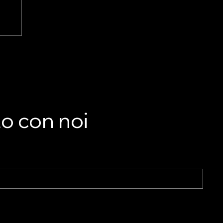
LA
he
to con noi
nto