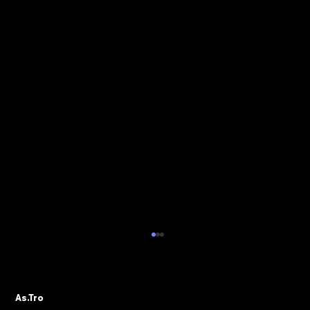
ALBO PVR: IL 29 OTTOBRE IL WEBINAR
DELLA SEZIONE ASTRO GADS
A seguito della pubblicazione della
As.Tro
Determinazione Direttoriale di ADM, con la