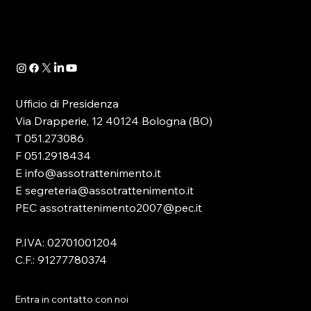
quale -in attuazione dell’art. 13 del D.lgs.
41/2024- è...
Ufficio di Presidenza
Via Drapperie, 12 40124 Bologna (BO)
T 051.273086
F 051.2918434
E info@assotrattenimento.it
E segreteria@assotrattenimento.it
PEC assotrattenimento2007@pec.it
P.IVA: 02701001204
C.F.: 91277780374
Entra in contatto con noi