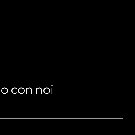
LA
he
to con noi
nto