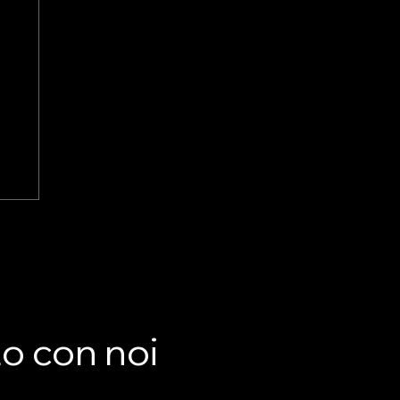
LA
he
to con noi
nto