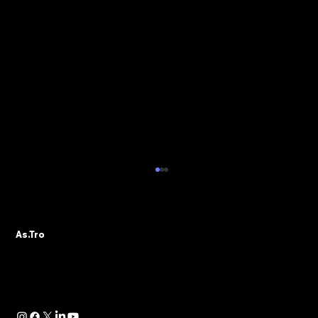
ALBO PVR: IL 29 OTTOBRE IL WEBINAR
DELLA SEZIONE ASTRO GADS
A seguito della pubblicazione della
As.Tro
Determinazione Direttoriale di ADM, con la
quale -in attuazione dell’art. 13 del D.lgs.
41/2024- è...