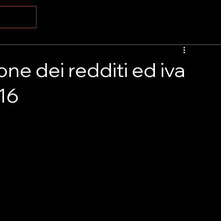
one dei redditi ed iva
016
l’IVA e dei redditi è stato profondamente modificato 
i, le principali novità.
Il D.Lgs. 158/2015 prevede:
• un 
concernente l’imposta evasa, la quale viene triplicata, 
ncremento della soglia di punibilità in valore assoluto, 
vo degli elementi attivi sottratti all’imposizione, 
fittizi, che passa da 2 a 3 milioni di euro.
Una delle 
a penale dell’inserimento in dichiarazione di elementi 
 contribuente, quindi reali ed esistenti, ma che non si 
ne delle disposizioni previste in tema di imposte sui 