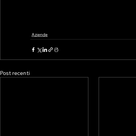
integrativa, comprensiva degli interessi maturat
versamento della stessa, nonché della sanzi
riduzioni ammesse in sede di ravvedimento, a se
del versamento omesso.
Fonte: Centro Studi 
Aziende
Post recenti