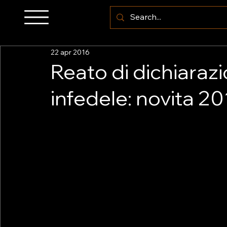
22 apr 2016
Reato di dichiarazi
infedele: novita 2
Il reato di infedele dichiarazione ai fini del
dall’art. 4 del D. Lgs. n. 158/2015. Ecco, in sintes
sensibile incremento della soglia di punibilità 
lievitando da 50.000 euro a 150.000 euro;
• l’i
ossia quella correlata all’ammontare complessi
anche mediante indicazione di elementi passivi 
novità del reato in esame riguarda l’irrilevanz
negativi di reddito effettivamente sostenuti dal
rendono deducibili ai fini fiscali per violazio