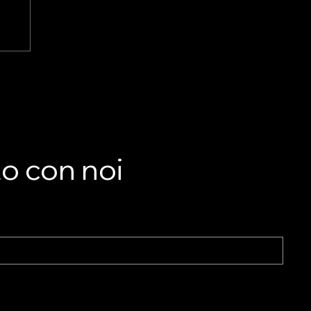
LA
he
to con noi
nto