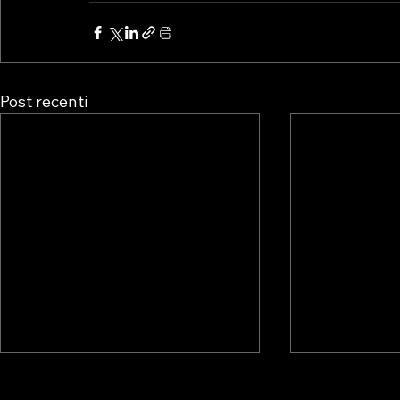
Post recenti
💥 NUOVO
💥NUOVO