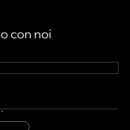
A
ste
O
to con noi
l
*