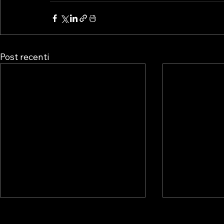
Post recenti
💥 NUOVO
💥NUOVO