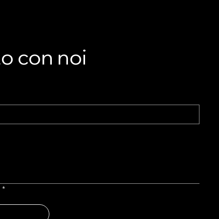
A
ste
O
to con noi
l
*