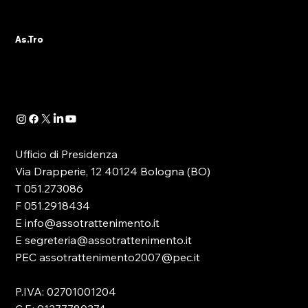
AS.TRO) REPLICA AD AVVENIRE
Pubblichiamo di seguito la lettera di replica -
As.Tro
a firma del Presidente Astro, Massimiliano
Pucci - in riferimento all'articolo pubblicato...
Ufficio di Presidenza
Via Drapperie, 12 40124 Bologna (BO)
T 051.273086
F 051.2918434
E info@assotrattenimento.it
E segreteria@assotrattenimento.it
PEC assotrattenimento2007@pec.it
P.IVA: 02701001204