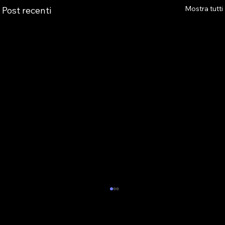
Mostra tutti
Post recenti
MASSIMILIANO PUCCI (PRESIDENTE
AS.TRO) REPLICA AD AVVENIRE