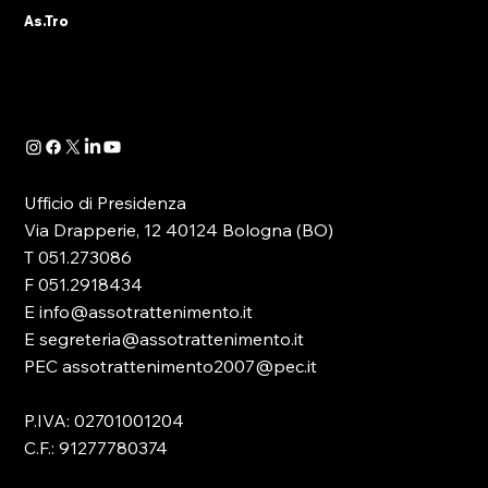
Pubblichiamo di seguito la lettera di replica -
As.Tro
a firma del Presidente Astro, Massimiliano
Pucci - in riferimento all'articolo pubblicato...
Ufficio di Presidenza
Via Drapperie, 12 40124 Bologna (BO)
T 051.273086
F 051.2918434
E info@assotrattenimento.it
E segreteria@assotrattenimento.it
PEC assotrattenimento2007@pec.it
P.IVA: 02701001204
C.F.: 91277780374