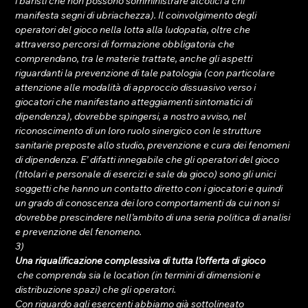
i baristi che non possono somministrare alcolici a chi 
manifesta segni di ubriachezza). Il coinvolgimento degli 
operatori del gioco nella lotta alla ludopatia, oltre che 
attraverso percorsi di formazione obbligatoria che 
comprendano, tra le materie trattate, anche gli aspetti 
riguardanti la prevenzione di tale patologia (con particolare 
attenzione alle modalità di approccio dissuasivo verso i 
giocatori che manifestano atteggiamenti sintomatici di 
dipendenza), dovrebbe spingersi, a nostro avviso, nel 
riconoscimento di un loro ruolo sinergico con le strutture 
sanitarie preposte allo studio, prevenzione e cura dei fenomeni 
di dipendenza. E’ difatti innegabile che gli operatori del gioco 
(titolari e personale di esercizi e sale da gioco) sono gli unici 
soggetti che hanno un contatto diretto con i giocatori e quindi 
un grado di conoscenza dei loro comportamenti da cui non si 
dovrebbe prescindere nell’ambito di una seria politica di analisi 
e prevenzione del fenomeno.
3) 
Una riqualificazione complessiva di tutta l’offerta di gioco
 che comprenda sia le location (in termini di dimensioni e 
distribuzione spazi) che gli operatori.
Con riguardo agli esercenti abbiamo già sottolineato 