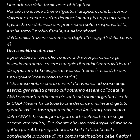
l’importanza della formazione obbligatoria.
Per ciò che invece attiene i “gestori” di apparecchi, la riforma 
dovrebbe condurre ad un riconoscimento più ampio di questa 
figura che ne definisca con precisione ruolo e responsabilità, 
anche sotto il profilo fiscale, sia nei confronti 
dell’amministrazione statale che degli altri soggetti della filiera.
4) 
Una fiscalità sostenibile 
e prevedibile ovvero che consenta di poter pianificare gli 
investimenti senza essere ostaggio di continui correttivi dettati 
da opportunistiche esigenze di cassa (come è accaduto con 
tutti i governi che si sono succeduti).
E’ doveroso notare che la paventata drastica riduzione degli 
esercizi generalisti presso cui potranno essere collocate le 
AWP comporterebbe una rilevante riduzione di gettito fiscale: 
la CGIA Mestre ha calcolato che dei circa 6 miliardi di gettito 
garantiti dal settore apparecchi, circa 4miliardi provengono 
dalle AWP (che sono per la gran parte collocate presso gli 
esercizi generalisti). E’ evidente che una così ampia riduzione di 
gettito potrebbe pregiudicare anche la fattibilità della 
condivisibile proposta di una compartecipazione delle Regioni 