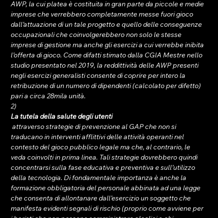
AWP, la cui platea è costituita in gran parte da piccole e medie 
imprese che verrebbero completamente messe fuori gioco 
dall’attuazione di un tale progetto e quello delle conseguenze 
occupazionali che coinvolgerebbero non solo le stesse 
imprese di gestione ma anche gli esercizi a cui verrebbe inibita 
l’offerta di gioco. Come difatti stimato dalla CGIA Mestre nello 
studio presentato nel 2019, la reddittività delle AWP presenti 
negli esercizi generalisti consente di coprire per intero la 
retribuzione di un numero di dipendenti (calcolato per difetto) 
pari a circa 28mila unità.
2) 
La tutela della salute degli utenti
 attraverso strategie di prevenzione al GAP che non si 
traducano in interventi afflittivi delle attività operanti nel 
contesto del gioco pubblico legale ma che, al contrario, le 
veda coinvolti in prima linea. Tali strategie dovrebbero quindi 
concentrarsi sulla fase educativa e preventiva e sull’utilizzo 
della tecnologia. Di fondamentale importanza è anche la 
formazione obbligatoria del personale abbinata ad una legge 
che consenta di allontanare dall’esercizio un soggetto che 
manifesta evidenti segnali di rischio (proprio come avviene per 