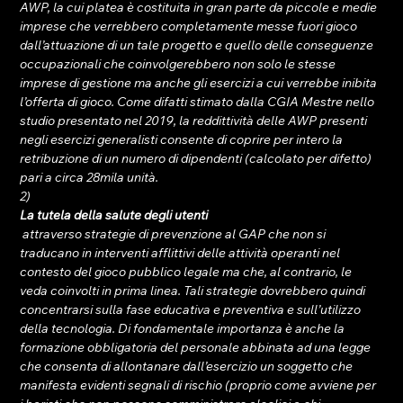
AWP, la cui platea è costituita in gran parte da piccole e medie 
imprese che verrebbero completamente messe fuori gioco 
dall’attuazione di un tale progetto e quello delle conseguenze 
occupazionali che coinvolgerebbero non solo le stesse 
imprese di gestione ma anche gli esercizi a cui verrebbe inibita 
l’offerta di gioco. Come difatti stimato dalla CGIA Mestre nello 
studio presentato nel 2019, la reddittività delle AWP presenti 
negli esercizi generalisti consente di coprire per intero la 
retribuzione di un numero di dipendenti (calcolato per difetto) 
pari a circa 28mila unità.
2) 
La tutela della salute degli utenti
 attraverso strategie di prevenzione al GAP che non si 
traducano in interventi afflittivi delle attività operanti nel 
contesto del gioco pubblico legale ma che, al contrario, le 
veda coinvolti in prima linea. Tali strategie dovrebbero quindi 
concentrarsi sulla fase educativa e preventiva e sull’utilizzo 
della tecnologia. Di fondamentale importanza è anche la 
formazione obbligatoria del personale abbinata ad una legge 
che consenta di allontanare dall’esercizio un soggetto che 
manifesta evidenti segnali di rischio (proprio come avviene per 