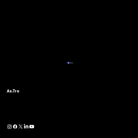
AS.TRO AUGURA BUONE VACANZE E
COMUNICA LA CHIUSURA ESTIVA
DELL’ASSOCIAZIONE
L’Ufficio di Presidenza e l’intero Direttivo
As.Tro
As.Tro – Confindustria SIT augurano a tutti gli
associati e agli operatori del settore una
serena pausa estiva. Si informa che le attività
associative, amm