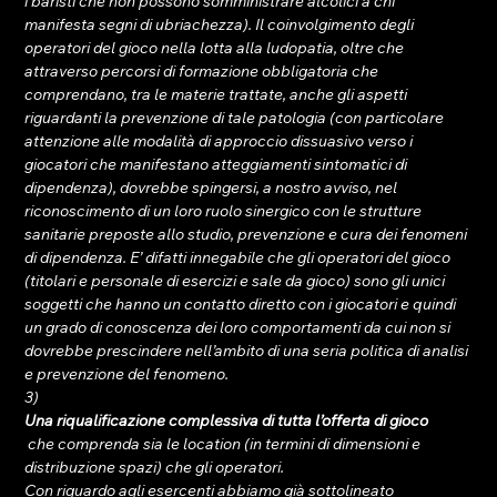
i baristi che non possono somministrare alcolici a chi 
manifesta segni di ubriachezza). Il coinvolgimento degli 
operatori del gioco nella lotta alla ludopatia, oltre che 
attraverso percorsi di formazione obbligatoria che 
comprendano, tra le materie trattate, anche gli aspetti 
riguardanti la prevenzione di tale patologia (con particolare 
attenzione alle modalità di approccio dissuasivo verso i 
giocatori che manifestano atteggiamenti sintomatici di 
dipendenza), dovrebbe spingersi, a nostro avviso, nel 
riconoscimento di un loro ruolo sinergico con le strutture 
sanitarie preposte allo studio, prevenzione e cura dei fenomeni 
di dipendenza. E’ difatti innegabile che gli operatori del gioco 
(titolari e personale di esercizi e sale da gioco) sono gli unici 
soggetti che hanno un contatto diretto con i giocatori e quindi 
un grado di conoscenza dei loro comportamenti da cui non si 
dovrebbe prescindere nell’ambito di una seria politica di analisi 
e prevenzione del fenomeno.
3) 
Una riqualificazione complessiva di tutta l’offerta di gioco
 che comprenda sia le location (in termini di dimensioni e 
distribuzione spazi) che gli operatori.
Con riguardo agli esercenti abbiamo già sottolineato 