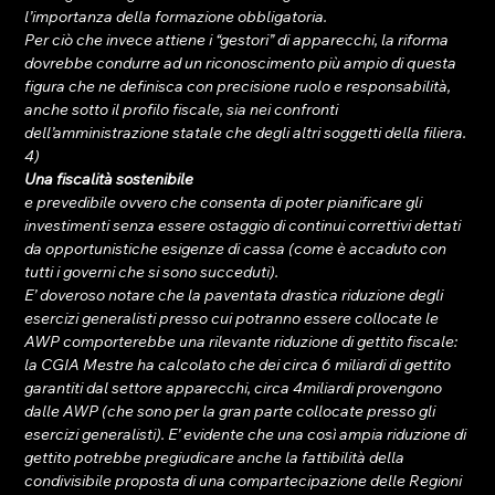
l’importanza della formazione obbligatoria.
Per ciò che invece attiene i “gestori” di apparecchi, la riforma 
dovrebbe condurre ad un riconoscimento più ampio di questa 
figura che ne definisca con precisione ruolo e responsabilità, 
anche sotto il profilo fiscale, sia nei confronti 
dell’amministrazione statale che degli altri soggetti della filiera.
4) 
Una fiscalità sostenibile 
e prevedibile ovvero che consenta di poter pianificare gli 
investimenti senza essere ostaggio di continui correttivi dettati 
da opportunistiche esigenze di cassa (come è accaduto con 
tutti i governi che si sono succeduti).
E’ doveroso notare che la paventata drastica riduzione degli 
esercizi generalisti presso cui potranno essere collocate le 
AWP comporterebbe una rilevante riduzione di gettito fiscale: 
la CGIA Mestre ha calcolato che dei circa 6 miliardi di gettito 
garantiti dal settore apparecchi, circa 4miliardi provengono 
dalle AWP (che sono per la gran parte collocate presso gli 
esercizi generalisti). E’ evidente che una così ampia riduzione di 
gettito potrebbe pregiudicare anche la fattibilità della 
condivisibile proposta di una compartecipazione delle Regioni 