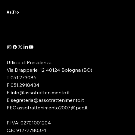
DELL’ASSOCIAZIONE
L’Ufficio di Presidenza e l’intero Direttivo
As.Tro
As.Tro – Confindustria SIT augurano a tutti gli
associati e agli operatori del settore una
serena pausa estiva. Si informa che le attività
associative, amm
Ufficio di Presidenza
Via Drapperie, 12 40124 Bologna (BO)
T 051.273086
F 051.2918434
E info@assotrattenimento.it
E segreteria@assotrattenimento.it
PEC assotrattenimento2007@pec.it
P.IVA: 02701001204
C.F.: 91277780374