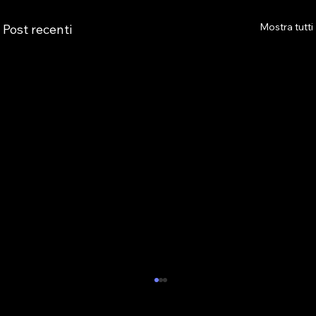
Mostra tutti
Post recenti
AS.TRO AUGURA BUONE VACANZE E
COMUNICA LA CHIUSURA ESTIVA