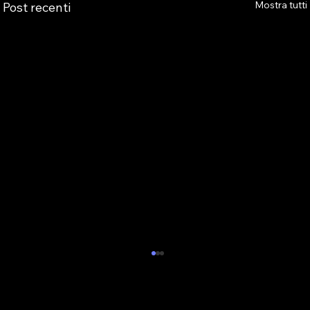
Mostra tutti
Post recenti
💥NUOVO APPUNTAMENTO CON LA
FORMAZIONE IN EMILIA-ROMAGNA:
AS.TRO OGGI SARA’ A CASTEL
Il tema della Formazione riveste oggi un ruolo