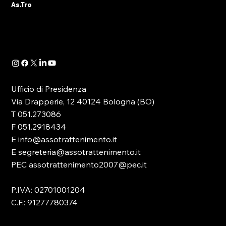
MAGGIORE (BO)
As.Tro
principale nella discussione, soprattutto
politica, che ruota attorno al comparto del
gioco pubblico. Da sempre AS.TRO ha
adottato una politica di preven
Ufficio di Presidenza
Via Drapperie, 12 40124 Bologna (BO)
T 051.273086
F 051.2918434
E info@assotrattenimento.it
E segreteria@assotrattenimento.it
PEC assotrattenimento2007@pec.it
P.IVA: 02701001204
C.F.: 91277780374