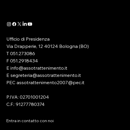
politica, che ruota attorno al comparto del
gioco pubblico. Da sempre AS.TRO ha
adottato una politica di preven
Ufficio di Presidenza
Via Drapperie, 12 40124 Bologna (BO)
T 051.273086
F 051.2918434
E info@assotrattenimento.it
E segreteria@assotrattenimento.it
PEC assotrattenimento2007@pec.it
P.IVA: 02701001204
C.F.: 91277780374
Entra in contatto con noi