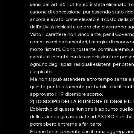
sensi dell’art. 86 TULPS ed è stata eliminato il c
canone di concessione, pur essendo stato ridotto 
ancora elevato, come elevato è il costo della co
dell’attività richiesti a coloro che diverranno ag
Visto il carattere non vincolante, per il Govern
commissioni parlamentari, i margini di manovra 
molto ristretti. Ciononostante, continueremo, at
eventuali incontri con le associazioni rapprese
ognuno degli spazi residuali esistenti per otte
auspicato.
Ma non si può attendere altro tempo senza elab
questo punto altamente probabile, che il conte
approvato il 19 dicembre scorso.
2) LO SCOPO DELLA RIUNIONE DI OGGI E I
L’obiettivo di questa riunione è appunto quello 
delle aziende già associate ad AS.TRO nonché di
potrebbero entrarne a far parte.
È bene tener presente che il tema aggregazioni