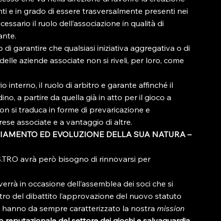
anti e in grado di essere trasversalmente presenti nei 
cessario il ruolo dell’associazione in qualità di 
ante.
di garantire che qualsiasi iniziativa aggregativa o di 
delle aziende associate non si riveli, per loro, come 
o interno, il ruolo di arbitro e garante affinché il 
no, a partire da quella già in atto per il gioco a 
n si traduca in forme di prevaricazione e 
ese associate e a vantaggio di altre.
NZIAMENTO ED EVOLUZIONE DELLA SUA NATURA – 
.TRO avrà però bisogno di rinnovarsi per 
rrà in occasione dell’assemblea dei soci che si 
tro del dibattito l’approvazione del nuovo statuto 
che hanno da sempre caratterizzato la nostra 
mission 
to reputazionale del settore dei giochi e salvaguardia 