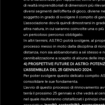
di realtà imprenditoriali di dimensioni più rilev
diversi segmenti dell’offerta di gioco, diviene ne
soggetto in grado di svolgere il compito di gar
L’associazione dovrà quindi dimostrarsi in grado 
altra natura, in cui saranno coinvolte una o più 
un pericoloso percorso obbligato.
In altri termini, AS.TRO potrà svolgere, al propri
processo messo in moto dalla disciplina di riordi
distanza, non sia abbandonato a sé stesso e no
cannibalizzazione a scapito di alcuna delle impr
4) PROSPETTIVE FUTURE DI AS.TRO: POTE
L’ASSEMBLEA DEL 25 GENNAIO 2024.
Per poter svolgere questo delicato compito AS
consolidare le sue fondamenta.
L’avvio di questo processo di rinnovamento avve
terrà il prossimo 25 gennaio e che vedrà al cen
nel quale risulteranno cristallizzati i principi 
associativa: 
legalità, sostenibilità, accrescimen