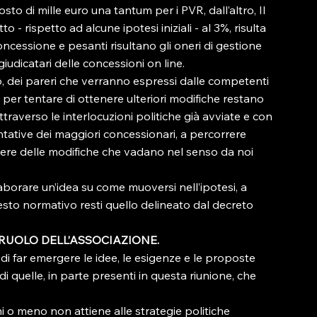
osto di mille euro una tantum per i PVR, dall’altro, Il 
- rispetto ad alcune ipotesi iniziali - al 3%, risulta 
ncessione e pesanti risultano gli oneri di gestione 
giudicatari delle concessioni on line.
o, dei pareri che verranno espressi dalle competenti 
per tentare di ottenere ulteriori modifiche restano 
traverso le interlocuzioni politiche già avviate e con 
ntative dei maggiori concessionari, a percorrere 
nere delle modifiche che vadano nel senso da noi 
orare un’idea su come muoversi nell’ipotesi, a 
sto normativo resti quello delineato dal decreto 
L RUOLO DELL’ASSOCIAZIONE.
di far emergere le idee, le esigenze e le proposte 
 quelle, in parte presenti in questa riunione, che 
 o meno non attiene alle strategie politiche 