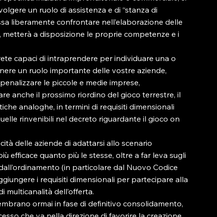
olgere un ruolo di assistenza e di “stanza di 
ssa liberamente confrontare nell’elaborazione delle 
ne, metterà a disposizione le proprie competenze e i 
ete capaci di intraprendere per individuare una o 
enere un ruolo importante delle vostre aziende, 
nalizzare le piccole e medie imprese, 
re anche il prossimo riordino del gioco terrestre, il 
iche analoghe, in termini di requisiti dimensionali 
elle rinvenibili nel decreto riguardante il gioco on 
cità delle aziende di adattarsi allo scenario 
 efficace quanto più le stesse, oltre a far leva sugli 
 dall’ordinamento (in particolare dal Nuovo Codice 
ggiungere i requisiti dimensionali per partecipare alla 
 multicanalità dell’offerta.
sembrano ormai in fase di definitivo consolidamento, 
esso che va nella direzione di favorire la creazione 