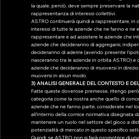
la quale, perciò, deve sempre preservare la nat
rappresentanza di interessi collettivi.
AS.TRO continuerà quindi a rappresentare, in ogn
interessi di tutte le aziende che ne fanno e ne 
rappresentare e ad assistere le aziende che in
aziende che decideranno di aggregarsi, indipe
decideranno di aderire (avendo presente l’ipot
nasceranno tra le aziende in orbita AS.TRO) e 
aziende che decideranno di muoversi in direzio
muoversi in alcun modo.
3) ANALISI GENERALE DEL CONTESTO E DE
Fatte queste doverose premesse, ritengo però ch
categoria come la nostra anche quello di concentr
aziende che ne fanno parte, considerate nel loro 
all’interno della cornice normativa disegnata d
mantenere un ruolo nel settore del gioco a dis
potenzialità di mercato in questo specifico sett
Quindi, se AS.TRO non si farà promotrice di una 