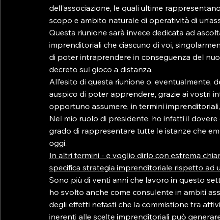
dell’associazione, le quali ultime rappresenta
scopo e ambito naturale di operatività di un’as
Questa riunione sarà invece dedicata ad ascoltar
imprenditoriali che ciascuno di voi, singolarme
di poter intraprendere in conseguenza del nuo
decreto sul gioco a distanza.
All’esito di questa riunione o, eventualmente, d
auspico di poter apprendere, grazie ai vostri in
opportuno assumere, in termini imprenditoriali
Nel mio ruolo di presidente, ho infatti il dovere
grado di rappresentare tutte le istanze che em
oggi.
In altri termini - e voglio dirlo con estrema chi
specifica strategia imprenditoriale rispetto ad u
Sono più di venti anni che lavoro in questo se
ho svolto anche come consulente in ambiti associ
degli effetti nefasti che la commistione tra atti
inerenti alle scelte imprenditoriali può generar