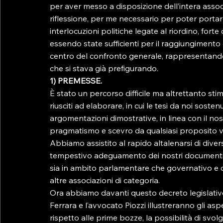
per aver messo a disposizione dell’intera associ
riflessione, per me necessario per poter portare
interlocuzioni politiche legate al riordino, fort
essendo state sufficienti per il raggiungimento di
centro del confronto generale, rappresentando 
che si stava già prefigurando.
1) PREMESSE.
È stato un percorso difficile ma altrettanto sti
riusciti ad elaborare, in cui le tesi da noi sos
argomentazioni dimostrative, in linea con il n
pragmatismo e scevro da qualsiasi proposito ve
Abbiamo assistito al rapido altalenarsi di diver
tempestivo adeguamento dei nostri documenti 
sia in ambito parlamentare che governativo e c
altre associazioni di categoria.
Ora abbiamo davanti questo decreto legislativo (
Ferrara e l’avvocato Piozzi illustreranno gli aspett
rispetto alle prime bozze, la possibilità di svolge