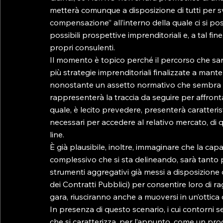
metterà comunque a disposizione di tutti per sv
compensazione” all’interno della quale ci si po
possibili prospettive imprenditoriali e, a tal fi
propri consulenti.
Il momento è topico perché il percorso che sar
più strategie imprenditoriali finalizzate a mant
nonostante un assetto normativo che sembra pe
rappresenterà la traccia da seguire per affronta
quale, è lecito prevedere, presenterà caratterist
necessari per accedere al relativo mercato, di qu
line.
È già plausibile, inoltre, immaginare che la capa
complessivo che si sta delineando, sarà tanto più
strumenti aggregativi già messi a disposizione
dei Contratti Pubblici) per consentire loro di ra
gara, riusciranno anche a muoversi in un’ottica di
In presenza di questo scenario, i cui contorni 
che si caratterizza, per l’appunto, come un proc