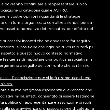
no e dovranno continuare a rappresentare l’unico 
sociazione di categoria qual è AS.TRO.
e le vostre opinioni riguardanti le strategie 
nte o in forma organizzata con altre aziende, pensa 
vo assetto normativo determinatosi per effetto del 
ei successivi incontri che ne dovessero far seguito, 
terventi, la posizione che ognuno di voi reputerà più 
, rispetto a questo nuovo contesto normativo.
 e l’esigenza di impostare una politica associativa in 
ergeranno a seguito del confronto che avrà inizio 
arezza - l’associazione non si farà promotrice di una 
n'altra.
ttore e la mia pregressa esperienza di avvocato che 
ativi, mi ha, infatti, consentito di essere testimone 
vità politica di rappresentanza e assunzione di ruoli 
e sulla sopravvivenza di un’associazione di categoria, 