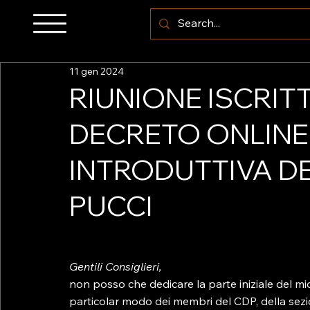
11 gen 2024
RIUNIONE ISCRIT
DECRETO ONLINE:
INTRODUTTIVA D
PUCCI
Gentili Consiglieri,
non posso che dedicare la parte iniziale del mio 
particolar modo dei membri del CDP, della sez