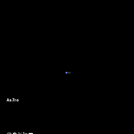
ALBO PVR: IL 29 OTTOBRE IL WEBINAR
DELLA SEZIONE ASTRO GADS
A seguito della pubblicazione della
As.Tro
Determinazione Direttoriale di ADM, con la
quale -in attuazione dell’art. 13 del D.lgs.
41/2024- è...