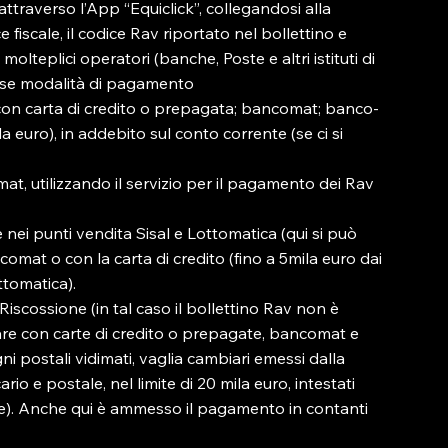
attraverso l’App “Equiclick”, collegandosi alla 
fiscale, il codice Rav riportato nel bollettino e 
olteplici operatori (banche, Poste e altri istituti di 
se modalità di pagamento

li, con carta di credito o prepagata; bancomat; banco-
la euro), in addebito sul conto corrente (se ci si 
mat, utilizzando il servizio per il pagamento dei Rav 
nei punti vendita Sisal e Lottomatica (qui si può 
ncomat o con la carta di credito (fino a 5mila euro dai 
tomatica).

-Riscossione (in tal caso il bollettino Rav non è 
rsare con carte di credito o prepagate, bancomat e 
gni postali vidimati, vaglia cambiari emessi dalla 
io e postale, nel limite di 20 mila euro, intestati 
one). Anche qui è ammesso il pagamento in contanti 