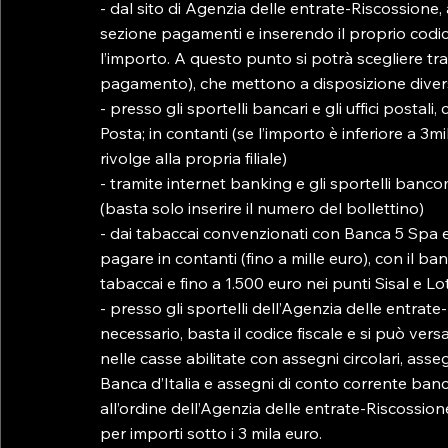
- dal sito di Agenzia delle entrate-Riscossione, 
sezione pagamenti e inserendo il proprio codice 
l’importo. A questo punto si potrà scegliere tra m
pagamento), che mettono a disposizione diver
- presso gli sportelli bancari e gli uffici posta
Posta; in contanti (se l’importo è inferiore a 3mi
rivolge alla propria filiale)

- tramite internet banking e gli sportelli banco
(basta solo inserire il numero del bollettino)

- dai tabaccai convenzionati con Banca 5 Spa e 
pagare in contanti (fino a mille euro), con il ba
tabaccai e fino a 1.500 euro nei punti Sisal e Lot
- presso gli sportelli dell’Agenzia delle entrate
necessario, basta il codice fiscale e si può ve
nelle casse abilitate con assegni circolari, asse
Banca d’Italia e assegni di conto corrente bancar
all’ordine dell’Agenzia delle entrate-Riscossi
per importi sotto i 3 mila euro.