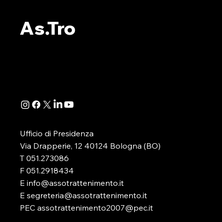
ALBO PVR: L’ESITO DEL
ALBO PVR:
WEBINAR ORGANIZZATO
IL WEBINA
As.Tro
DA AS.TRO
SEZIONE 
Si è appena concluso il webinar,
A seguito de
organizzato dalla nostra
della Determ
Associazione, dedicato
Direttoriale 
all’illustrazione e alla disamina
-in attuazione
della determinazione...
D.lgs. 41/2024
Ufficio di Presidenza
Via Drapperie, 12 40124 Bologna (BO)
T 051.273086
F 051.2918434
E info@assotrattenimento.it
E segreteria@assotrattenimento.it
PEC assotrattenimento2007@pec.it