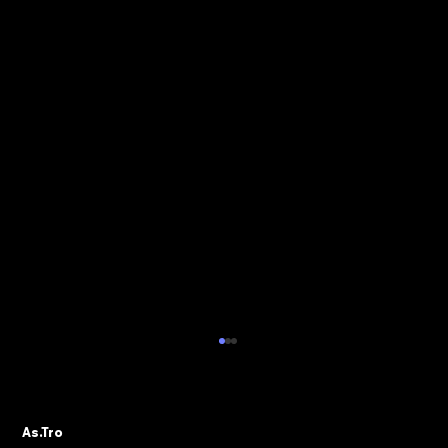
ALBO PVR: IL 29 OTTOBRE IL WEBINAR
DELLA SEZIONE ASTRO GADS
A seguito della pubblicazione della
As.Tro
Determinazione Direttoriale di ADM, con la