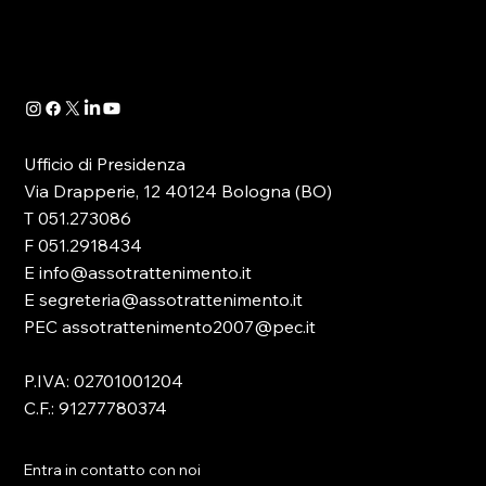
quale -in attuazione dell’art. 13 del D.lgs.
41/2024- è...
Ufficio di Presidenza
Via Drapperie, 12 40124 Bologna (BO)
T 051.273086
F 051.2918434
E info@assotrattenimento.it
E segreteria@assotrattenimento.it
PEC assotrattenimento2007@pec.it
P.IVA: 02701001204
C.F.: 91277780374
Entra in contatto con noi