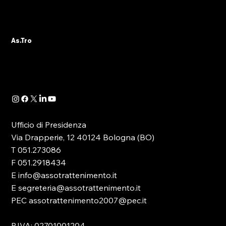
ALBO PVR: IL 29 OTTOBRE IL WEBINAR
DELLA SEZIONE ASTRO GADS
A seguito della pubblicazione della
As.Tro
Determinazione Direttoriale di ADM, con la
quale -in attuazione dell’art. 13 del D.lgs.
41/2024- è...
Ufficio di Presidenza
Via Drapperie, 12 40124 Bologna (BO)
T 051.273086
F 051.2918434
E info@assotrattenimento.it
E segreteria@assotrattenimento.it
PEC assotrattenimento2007@pec.it
P.IVA: 02701001204