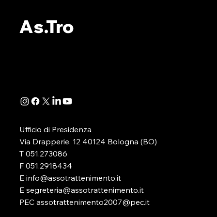
ALBO PVR: L’ESITO DEL
ALBO PVR:
WEBINAR ORGANIZZATO
IL WEBINA
As.Tro
DA AS.TRO
SEZIONE 
Si è appena concluso il webinar,
A seguito de
organizzato dalla nostra
della Determ
Associazione, dedicato
Direttoriale 
all’illustrazione e alla disamina
-in attuazione
della determinazione...
D.lgs. 41/2024
Ufficio di Presidenza
Via Drapperie, 12 40124 Bologna (BO)
T 051.273086
F 051.2918434
E info@assotrattenimento.it
E segreteria@assotrattenimento.it
PEC assotrattenimento2007@pec.it