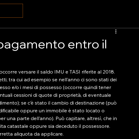
pagamento entro il
ccorre versare il saldo IMU e TASI riferite al 2018. 
ti, tra cui ad esempio se nell’anno ci sono stati dei 
sso e/o i mesi di possesso (occorre quindi tener 
tuali cessioni di quote di proprietà, di eventuale 
godimento); se c’è stato il cambio di destinazione (può 
dificabile oppure un immobile è stato locato o 
r una parte dell’anno). Può capitare, altresì, che in 
dita catastale oppure sia deceduto il possessore. 
retta aliquota da applicare.