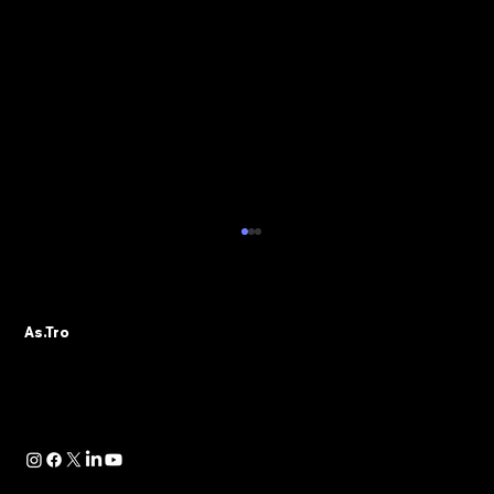
ALBO PVR: IL 29 OTTOBRE IL WEBINAR
DELLA SEZIONE ASTRO GADS
A seguito della pubblicazione della
As.Tro
Determinazione Direttoriale di ADM, con la
quale -in attuazione dell’art. 13 del D.lgs.
41/2024- è...