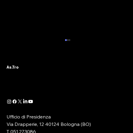
ISCRIZIONI E RINNOVI RIES 2016
Pubblichiamo il comunicato dell’Agenzia Delle
Dogane e Dei Monopoli relativamente al
As.Tro
rinnovo RIES 2016. l’Agenzia specifica che il...
Ufficio di Presidenza
Via Drapperie, 12 40124 Bologna (BO)
T 051.273086