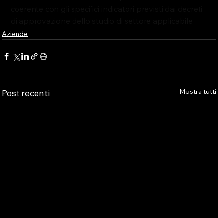
coerente 
con gli 
specifici indicatori
 previsti dai decreti 
di approvazione dello studio di settore applicabile
Aziende
Mostra tutti
Post recenti