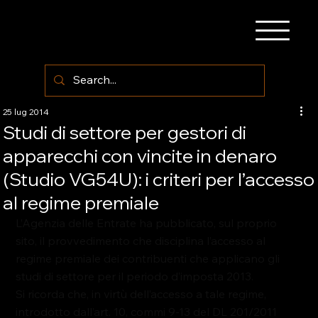
25 lug 2014
Studi di settore per gestori di
apparecchi con vincite in denaro
(Studio VG54U): i criteri per l’accesso
al regime premiale
L’Agenzia delle Entrate ha pubblicato, sul proprio 
sito, il provvedimento che disciplina l’
accesso 
al 
regime premiale
 dei contribuenti che applicano gli 
studi di settore
 per il periodo d’imposta
 2013
.
Si ricorda che, in virtù dell’accesso a tale regime, 
introdotto dall’art. 10, commi 9-13 del DL 201/2011 