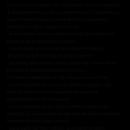
convertito, i soggetti che dichiarano, anche a seguito 
di adeguamento, ricavi o compensi 
pari o superiori
 a 
quelli risultanti dagli studi di settore (congruità), 
beneficiano delle seguenti misure:
- 
preclusione 
nei loro confronti degli 
accertamenti 
basati sulle 
presunzioni semplici
;
- 
riduzione 
di 
un anno
 degli 
ordinari termini
 di 
decadenza 
per l’attività di accertamento;
- 
aumento 
ad 
un terzo
 della 
soglia 
che consente di 
procedere ad accertamento sintetico.
Per poter beneficiare di tali misure, occorre che:
- il contribuente sia a tutti gli effetti soggetto agli 
studi di settore, 
non 
presentando 
cause 
di 
inapplicabilità 
o di 
esclusione
;
- il contribuente abbia regolarmente 
assolto 
gli 
obblighi 
di 
comunicazione 
dei 
dati rilevanti
, indicando 
fedelmente tutti i dati previsti;
- sulla base dei dati indicati, la 
posizione 
risulti 