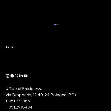
ALBO PVR: IL 29 OTTOBRE IL WEBINAR
DELLA SEZIONE ASTRO GADS
A seguito della pubblicazione della
As.Tro
Determinazione Direttoriale di ADM, con la
quale -in attuazione dell’art. 13 del D.lgs.
41/2024- è...
Ufficio di Presidenza
Via Drapperie, 12 40124 Bologna (BO)
T 051.273086
F 051.2918434