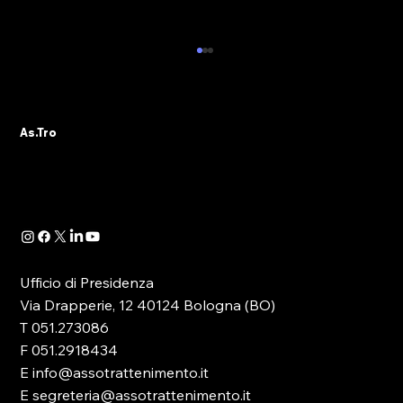
ALBO PVR: IL 29 OTTOBRE IL WEBINAR
DELLA SEZIONE ASTRO GADS
A seguito della pubblicazione della
As.Tro
Determinazione Direttoriale di ADM, con la
quale -in attuazione dell’art. 13 del D.lgs.
41/2024- è...
Ufficio di Presidenza
Via Drapperie, 12 40124 Bologna (BO)
T 051.273086
F 051.2918434
E info@assotrattenimento.it
E segreteria@assotrattenimento.it