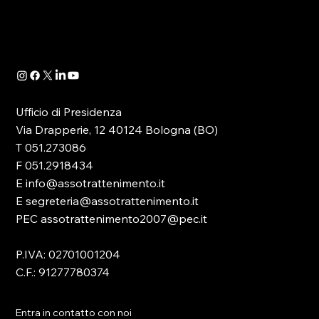
Determinazione Direttoriale di ADM, con la
quale -in attuazione dell’art. 13 del D.lgs.
41/2024- è...
Ufficio di Presidenza
Via Drapperie, 12 40124 Bologna (BO)
T 051.273086
F 051.2918434
E info@assotrattenimento.it
E segreteria@assotrattenimento.it
PEC assotrattenimento2007@pec.it
P.IVA: 02701001204
C.F.: 91277780374
Entra in contatto con noi