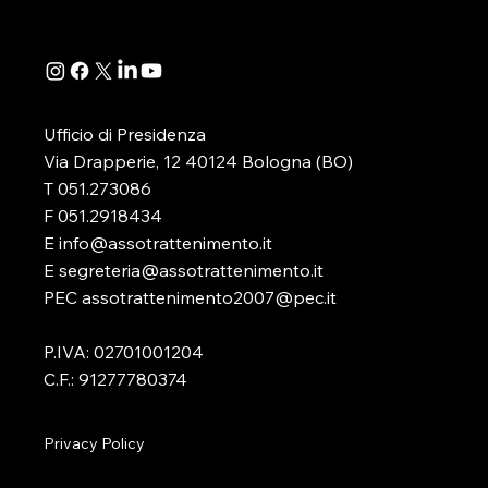
della determinazione...
D.lgs. 41/2024
Ufficio di Presidenza
Via Drapperie, 12 40124 Bologna (BO)
T 051.273086
F 051.2918434
E info@assotrattenimento.it
E segreteria@assotrattenimento.it
PEC assotrattenimento2007@pec.it
P.IVA: 02701001204
C.F.: 91277780374
Privacy Policy