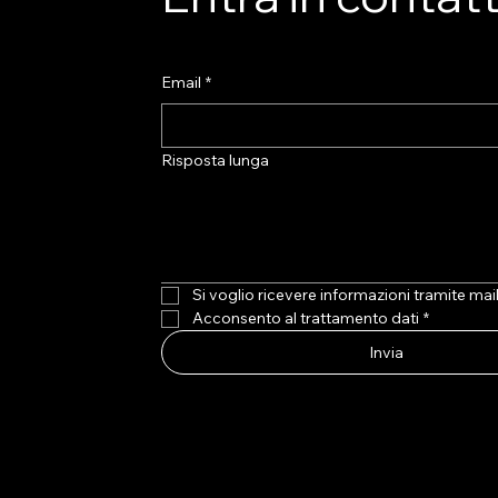
- è...
dedicato alla...
Email
*
Risposta lunga
Si voglio ricevere informazioni tramite mai
Acconsento al trattamento dati
*
Invia