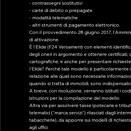
- contrassegni sostitutivi

- carte di debito o prepagate

- modalità telematiche

- altri strumenti di pagamento elettronico.

Con il provvedimento 28 giugno 2017, l'Amministr
di attivazione.

È l'Elide (F24 Versamenti con elementi identific
degli oneri in argomento e ottenere certificati, 
cartografiche, e anche per presentare richiest
l'Elide? Perché tale modello è particolarmente 
relazione alle quali sono necessarie informazio
quando si tratta di immobili, sono indispensabili i 
A breve, con risoluzione, verranno istituiti i codi
istruzioni per la compilazione del modello.

Altra via per assolvere tasse ipotecarie e tribu
telematici ("marca servizi") rilasciati dagli int
tabaccherie), da apporre sui modelli di richiest
agli uffici.
