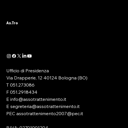
ALBO PVR: IL 29 OTTOBRE IL WEBINAR
DELLA SEZIONE ASTRO GADS
A seguito della pubblicazione della
As.Tro
Determinazione Direttoriale di ADM, con la
quale -in attuazione dell’art. 13 del D.lgs.
41/2024- è...
Ufficio di Presidenza
Via Drapperie, 12 40124 Bologna (BO)
T 051.273086
F 051.2918434
E info@assotrattenimento.it
E segreteria@assotrattenimento.it
PEC assotrattenimento2007@pec.it
P.IVA: 02701001204