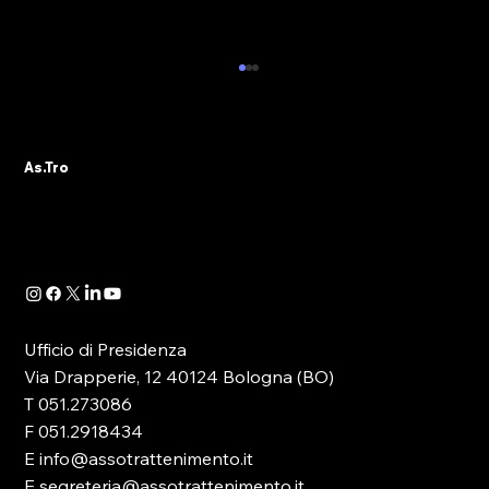
ALBO PVR: IL 29 OTTOBRE IL WEBINAR
DELLA SEZIONE ASTRO GADS
A seguito della pubblicazione della
As.Tro
Determinazione Direttoriale di ADM, con la
quale -in attuazione dell’art. 13 del D.lgs.
41/2024- è...
Ufficio di Presidenza
Via Drapperie, 12 40124 Bologna (BO)
T 051.273086
F 051.2918434
E info@assotrattenimento.it
E segreteria@assotrattenimento.it