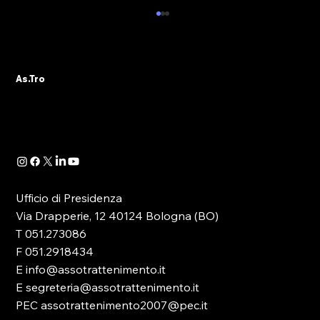
OSTRACISMO BANCARIO E RIFLESSI
SUL SETTORE DEL GIOCO DEL NUOVO
ART. 16, COMMA 2 bis, DEL D.LGS.
Il 9 ottobre 2023 è stata pubblicata sulla
231/2007: IL COMMENTO DELL’ AVV.
As.Tro
Gazzetta Ufficiale la legge di conversione del
PIOZZI (AS.TRO)
decreto-legge 104/2023 <<< recante
disposizioni...
Ufficio di Presidenza
Via Drapperie, 12 40124 Bologna (BO)
T 051.273086
F 051.2918434
E info@assotrattenimento.it
E segreteria@assotrattenimento.it
PEC assotrattenimento2007@pec.it