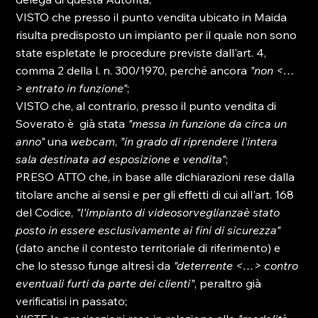
VISTO che presso il punto vendita ubicato in Maida 
risulta predisposto un impianto per il quale non sono 
state espletate le procedure previste dall'art. 4, 
comma 2 della l. n. 300/1970, perché ancora 
"non <…
>
 entrato in funzione"
; 
VISTO che, al contrario, presso il punto vendita di 
Soverato è  già stata 
"messa in funzione da circa un 
anno"
 una 
webcam
, 
"in grado di riprendere l'intera 
sala destinata ad esposizione e vendita"
; 
PRESO ATTO che, in base alle dichiarazioni rese dalla 
titolare anche ai sensi e per gli effetti di cui all'art. 168 
del Codice, 
"l'impianto di videosorveglianza
è stato 
posto in essere esclusivamente ai fini di sicurezza"
(dato anche il contesto territoriale di riferimento) e 
che lo stesso funge altresì da 
"deterrente <…>
 contro 
eventuali furti da parte dei clienti"
, peraltro già 
verificatisi in passato; 