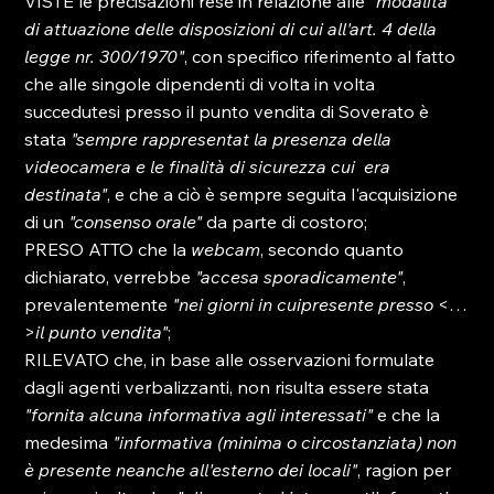
VISTE le precisazioni rese in relazione alle 
"modalità 
di attuazione delle disposizioni di cui all'art. 4 della 
legge nr. 300/1970"
, con specifico riferimento al fatto 
che alle singole dipendenti di volta in volta 
succedutesi presso il punto vendita di Soverato è 
stata 
"sempre rappresentat
 la presenza della 
videocamera e le finalità di sicurezza cui 
 era 
destinata"
, e che a ciò è sempre seguita l'acquisizione 
di un 
"consenso orale"
 da parte di costoro; 
PRESO ATTO che la 
webcam
, secondo quanto 
dichiarato, verrebbe 
"accesa sporadicamente"
, 
prevalentemente 
"nei giorni in cui
presente presso
 <…
>
il punto vendita"
; 
RILEVATO che, in base alle osservazioni formulate 
dagli agenti verbalizzanti, non risulta essere stata 
"fornita alcuna informativa agli interessati"
 e che la 
medesima 
"informativa (minima o circostanziata) non 
è presente neanche all'esterno dei locali"
, ragion per 