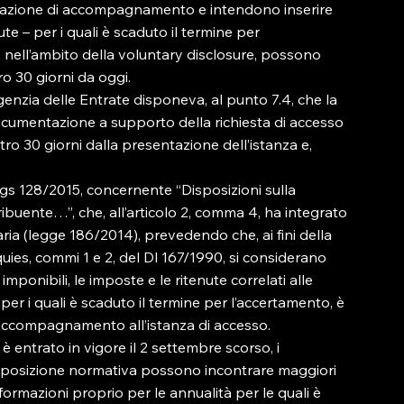
elazione di accompagnamento e intendono inserire 
te – per i quali è scaduto il termine per 
te nell’ambito della voluntary disclosure, possono 
 30 giorni da oggi.

enzia delle Entrate disponeva, al punto 7.4, che la 
cumentazione a supporto della richiesta di accesso 
o 30 giorni dalla presentazione dell’istanza e, 
gs 128/2015, concernente “Disposizioni sulla 
tribuente…”, che, all’articolo 2, comma 4, ha integrato 
aria (legge 186/2014), prevedendo che, ai fini della 
nquies, commi 1 e 2, del Dl 167/1990, si considerano 
mponibili, le imposte e le ritenute correlati alle 
 per i quali è scaduto il termine per l’accertamento, è 
i accompagnamento all’istanza di accesso.

è entrato in vigore il 2 settembre scorso, i 
isposizione normativa possono incontrare maggiori 
formazioni proprio per le annualità per le quali è 