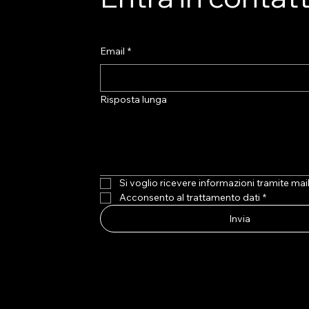
- è...
dedicato alla...
Email
*
Risposta lunga
Si voglio ricevere informazioni tramite mai
Acconsento al trattamento dati
*
Invia