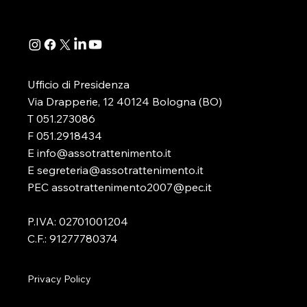
della determinazione...
D.lgs. 41/2024
Ufficio di Presidenza
Via Drapperie, 12 40124 Bologna (BO)
T 051.273086
F 051.2918434
E info@assotrattenimento.it
E segreteria@assotrattenimento.it
PEC assotrattenimento2007@pec.it
P.IVA: 02701001204
C.F.: 91277780374
Privacy Policy