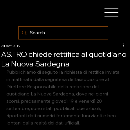
24 set 2019
AS.TRO chiede rettifica al quotidiano
La Nuova Sardegna
Pubblichiamo di seguito la richiesta di rettifica inviata 
in mattinata dalla segreteria dell’associazione al 
Direttore Responsabile della redazione del 
quotidiano La Nuova Sardegna, dove nei giorni 
scorsi, precisamente giovedì 19 e venerdì 20 
settembre, sono stati pubblicati due articoli, 
riportanti dati numerici fortemente fuorvianti e ben 
lontani dalla realtà dei dati ufficiali.