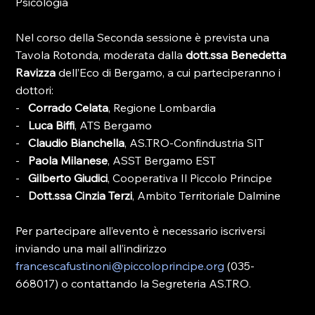
Psicologia
Nel corso della Seconda sessione è prevista una 
Tavola Rotonda, moderata dalla 
dott.ssa Benedetta 
Ravizza
 dell’Eco di Bergamo, a cui parteciperanno i 
dottori:
-   
Corrado Celata
, Regione Lombardia
-   
Luca Biffi
, ATS Bergamo
-   
Claudio Bianchella
, AS.TRO-Confindustria SIT
-   
Paola Milanese
, ASST Bergamo EST
-   
Gilberto Giudici
, Cooperativa Il Piccolo Principe
-   
Dott.ssa Cinzia Terzi
, Ambito Territoriale Dalmine
Per partecipare all’evento è necessario iscriversi 
inviando una mail all’indirizzo 
francescafustinoni@piccoloprincipe.org
 (035-
668017) o contattando la Segreteria AS.TRO.