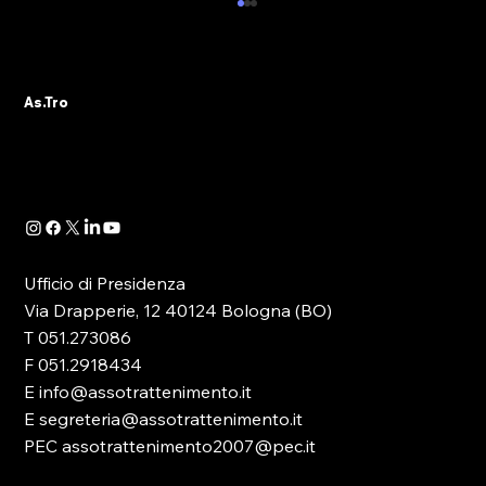
AS.TRO AUGURA BUONE VACANZE E
COMUNICA LA CHIUSURA ESTIVA
DELL’ASSOCIAZIONE
L’Ufficio di Presidenza e l’intero Direttivo
As.Tro
As.Tro – Confindustria SIT augurano a tutti gli
associati e agli operatori del settore una
serena pausa estiva. Si informa che le attività
associative, amm
Ufficio di Presidenza
Via Drapperie, 12 40124 Bologna (BO)
T 051.273086
F 051.2918434
E info@assotrattenimento.it
E segreteria@assotrattenimento.it
PEC assotrattenimento2007@pec.it