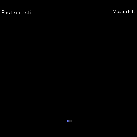
Mostra tutti
Post recenti
LA REPLICA DI AS.TRO ALLA
TRASMISSIONE “IL GRAFFIO”