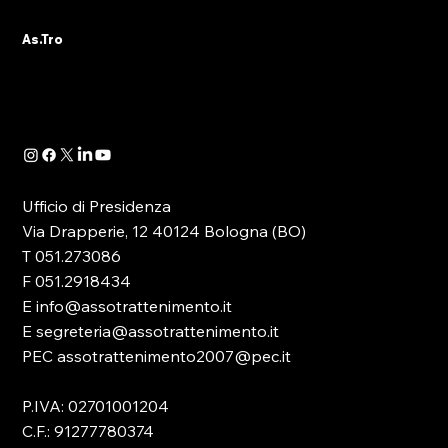
Bologna, 12 febbraio 2025 Spett.le Redazione
As.Tro
TeleReggio Alla c.a. del Direttore
Responsabile Dott. Mattia Mariani Egregio
Direttore, in...
Ufficio di Presidenza
Via Drapperie, 12 40124 Bologna (BO)
T 051.273086
F 051.2918434
E info@assotrattenimento.it
E segreteria@assotrattenimento.it
PEC assotrattenimento2007@pec.it
P.IVA: 02701001204
C.F.: 91277780374