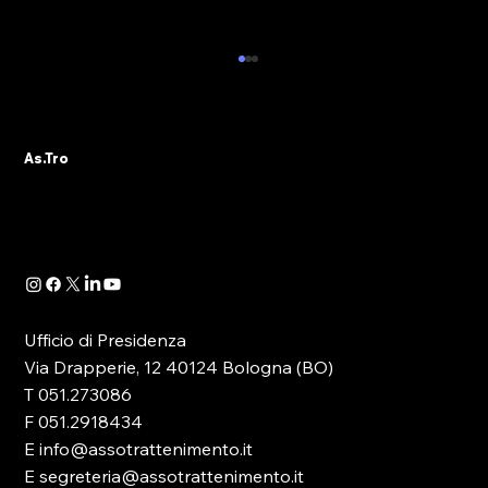
💥CARO ENERGIA: L’UE INTRODUCA
UN NEXT GENERATION BIS
L’appello arriva dalla CGIA: oltre alla
As.Tro
sospensione temporanea del Patto di
Stabilità, Bruxelles definisca anche una misura
strutturale di lungo periodo. In sostanza, un
Next Generation EU bis che, su
Ufficio di Presidenza
Via Drapperie, 12 40124 Bologna (BO)
T 051.273086
F 051.2918434
E info@assotrattenimento.it
E segreteria@assotrattenimento.it