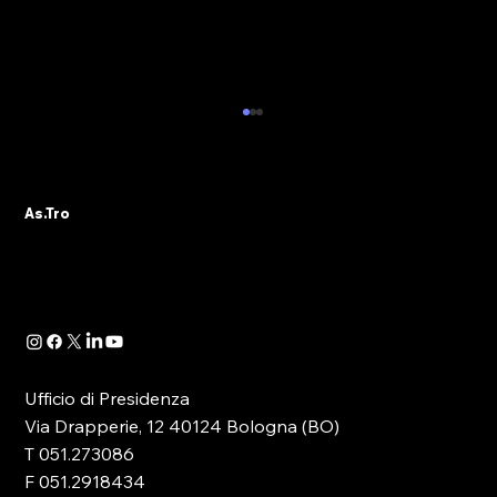
OSSERVATORIO NEXUS - IL SECONDO
REPORT SUL GIOCO ONLINE
ILLEGALE
Telegram, bonus e affiliati alimentano un
As.Tro
business con oltre 9 milioni di utenti Chat
Telegram per guidare i giocatori verso i siti
proibiti, bot che propongono slot online a
vincita garantita, affili
Ufficio di Presidenza
Via Drapperie, 12 40124 Bologna (BO)
T 051.273086
F 051.2918434