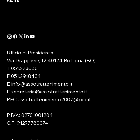
As.Tro
partecipanti all’evento tenutosi ieri a Roma
per la presentazione dell’annuale report della
CGIA...
Ufficio di Presidenza
Via Drapperie, 12 40124 Bologna (BO)
T 051.273086
F 051.2918434
E info@assotrattenimento.it
E segreteria@assotrattenimento.it
PEC assotrattenimento2007@pec.it
P.IVA: 02701001204
C.F.: 91277780374