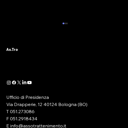
💥CARO ENERGIA: L’UE INTRODUCA
UN NEXT GENERATION BIS
L’appello arriva dalla CGIA: oltre alla
As.Tro
sospensione temporanea del Patto di
Stabilità, Bruxelles definisca anche una misura
strutturale di lungo periodo. In sostanza, un
Next Generation EU bis che, su
Ufficio di Presidenza
Via Drapperie, 12 40124 Bologna (BO)
T 051.273086
F 051.2918434
E info@assotrattenimento.it