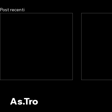
Post recenti
💥 OLTRE 5 MILIONI DI
💥CARO EN
ITALIANI SONO IN
INTRODUC
As.Tro
POVERTA’ ENERGETICA
GENERATI
Puglia, Calabria e Molise le
L’appello arr
regioni più a rischio. La
alla sospen