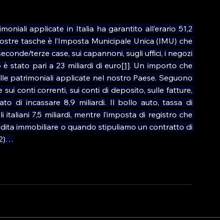
niali applicate in Italia ha garantito all’erario 51,2 
 nostre tasche è l’Imposta Municipale Unica (IMU) che 
econde/terze case, sui capannoni, sugli uffici, i negozi 
o è stato pari a 23 miliardi di euro
[1]
. Un importo che 
delle patrimoniali applicate nel nostro Paese. Seguono 
i conti correnti, sui conti di deposito, sulle fatture, 
ato di incassare 8,9 miliardi. Il bollo auto, tassa di 
italiani 7,5 miliardi, mentre l’imposta di registro che 
a immobiliare o quando stipuliamo un contratto di 
. 2)…