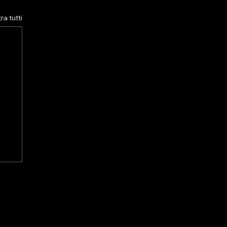
a tutti
IL
e