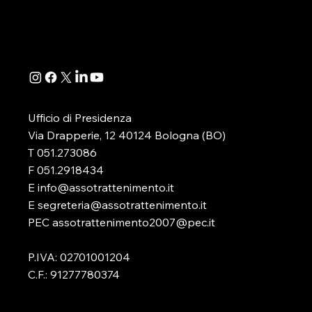
stragrande maggioranza di
del Patto di S
artigiani e piccoli commercianti il
definisca an
caro bollette lo paga due volte
strutturale d
La povertà energetica riguarda
sostanza, un
circa 5,3 milioni di
EU bis che, s
Ufficio di Presidenza
Via Drapperie, 12 40124 Bologna (BO)
T 051.273086
F 051.2918434
E info@assotrattenimento.it
E segreteria@assotrattenimento.it
PEC assotrattenimento2007@pec.it
P.IVA: 02701001204
C.F.: 91277780374