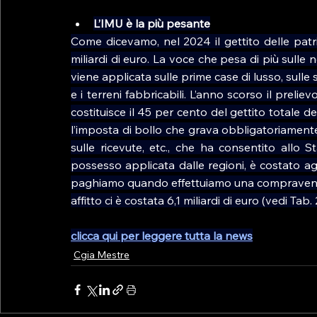
L’IMU è la più pesante
Come dicevamo, nel 2024 il gettito delle patrimo
miliardi di euro. La voce che pesa di più sulle
viene applicata sulle prime case di lusso, sulle s
e i terreni fabbricabili. L’anno scorso il preliev
costituisce il 45 per cento del gettito totale 
l’imposta di bollo che grava obbligatoriamente su
sulle ricevute, etc., che ha consentito allo St
possesso applicata dalle regioni, è costato agli 
paghiamo quando effettuiamo una compravendit
affitto ci è costata 6,1 miliardi di euro (vedi Tab
clicca qui per leggere tutta la news
Cgia Mestre