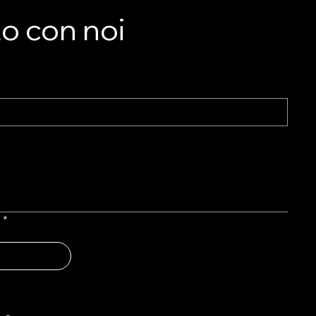
e
to con noi
i
l
*