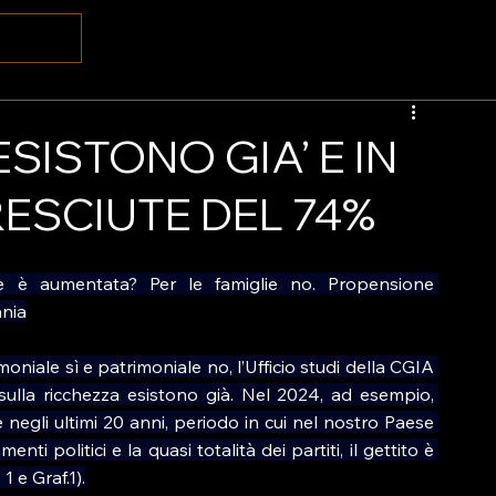
ESISTONO GIA’ E IN
ESCIUTE DEL 74%
e è aumentata? Per le famiglie no. Propensione 
ania
moniale sì e patrimoniale no, l’Ufficio studi della CGIA 
sulla ricchezza esistono già. Nel 2024, ad esempio, 
e negli ultimi 20 anni, periodo in cui nel nostro Paese 
ti politici e la quasi totalità dei partiti, il gettito è 
1 e Graf.1).