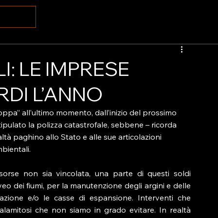
I: LE IMPRESE
RDI L’ANNO
oppa” all’ultimo momento, dall’inizio del prossimo 
pulato la polizza catastrofale, sebbene – ricorda 
ltà paghino allo Stato e alle sue articolazioni 
bientali.
orse non sia vincolata, una parte di questi soldi 
veo dei fiumi, per la manutenzione degli argini e delle 
nazione e/o le casse di espansione. Interventi che 
lamitosi che non siamo in grado evitare. In realtà 