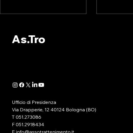
💥 OLTRE 5 MILIONI DI
💥CARO EN
ITALIANI SONO IN
INTRODUC
As.Tro
POVERTA’ ENERGETICA
GENERATI
Puglia, Calabria e Molise le
L’appello arr
regioni più a rischio. La
alla sospen
stragrande maggioranza di
del Patto di S
artigiani e piccoli commercianti il
definisca an
caro bollette lo paga due volte
strutturale d
La povertà energetica riguarda
sostanza, un
circa 5,3 milioni di
EU bis che, s
Ufficio di Presidenza
Via Drapperie, 12 40124 Bologna (BO)
T 051.273086
F 051.2918434
E info@assotrattenimento.it