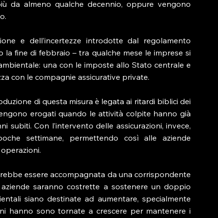
iù da almeno qualche decennio, oppure vengono 
o.
one e dell’incertezze introdotte dal regolamento 
o la fine di febbraio – tra qualche mese le imprese si 
mbientale: una con le imposte allo Stato centrale e 
lizza con le compagnie assicurative private.
uzione di questa misura è legata ai ritardi biblici dei 
 vengono erogati quando le attività colpite hanno già 
 subiti. Con l’intervento delle assicurazioni, invece, 
 poche settimane, permettendo così alle aziende 
 operazioni.
ovrebbe essere accompagnata da una corrispondente 
le aziende saranno costrette a sostenere un doppio 
entali siano destinate ad aumentare, specialmente 
 anni hanno sono tornate a crescere per mantenere i 