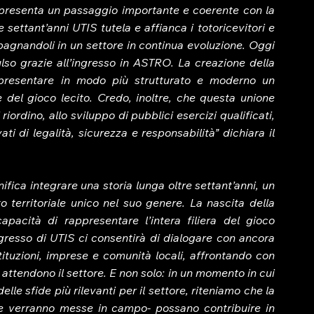
presenta un passaggio importante e coerente con la 
 settant’anni UTIS tutela e affianca i totoricevitori e 
agnandoli in un settore in continua evoluzione. Oggi 
o grazie all’ingresso in ASTRO. La creazione della 
ppresentare in modo più strutturato e moderno un 
 del gioco lecito. Credo, inoltre, che questa unione 
iordino, allo sviluppo di pubblici esercizi qualificati, 
capaci di garantire e certificare standard elevati di legalità, sicurezza e responsabilità” dichiara il 
fica integrare una storia lunga oltre settant’anni, un 
 territoriale unico nel suo genere. La nascita della 
pacità di rappresentare l’intera filiera del gioco 
’ingresso di UTIS ci consentirà di dialogare con ancora 
uzioni, imprese e comunità locali, affrontando con 
attendono il settore. E non solo: in un momento in cui 
lle sfide più rilevanti per il settore, riteniamo che la 
he verranno messe in campo- possano contribuire in 