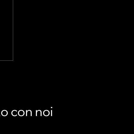
to con noi
n
so
,