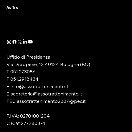
RACCOLTA PER TIPOLOGIE DI GIOCO
As.Tro
L’ammontare globale della raccolta del Gioco
Lecito relativamente al...
Ufficio di Presidenza
Via Drapperie, 12 40124 Bologna (BO)
T 051.273086
F 051.2918434
E info@assotrattenimento.it
E segreteria@assotrattenimento.it
PEC assotrattenimento2007@pec.it
P.IVA: 02701001204
C.F.: 91277780374