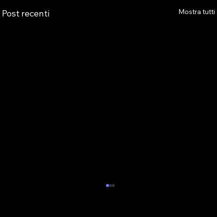
Mostra tutti
Post recenti
💥PILLOLA DI GIOCO #26
GIOCO ONLINE: L'ANDAMENTO DELLA