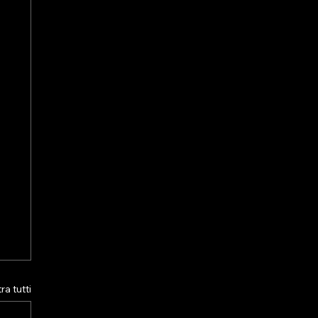
a tutti