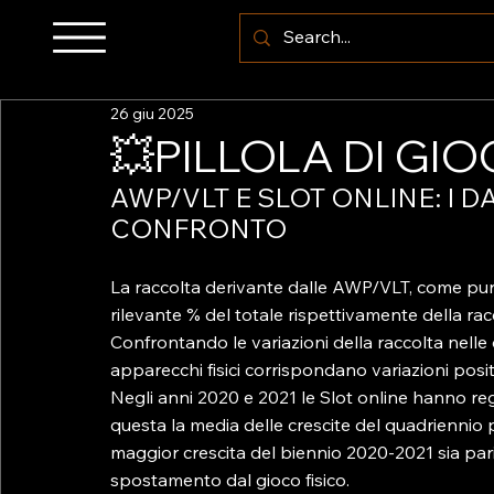
26 giu 2025
💥PILLOLA DI GIO
AWP/VLT E SLOT ONLINE: I D
CONFRONTO
La raccolta derivante dalle AWP/VLT, come pure
rilevante % del totale rispettivamente della racc
Confrontando le variazioni della raccolta nelle 
apparecchi fisici corrispondano variazioni positi
Negli anni 2020 e 2021 le Slot online hanno regi
questa la media delle crescite del quadriennio
maggior crescita del biennio 2020-2021 sia par
spostamento dal gioco fisico. 