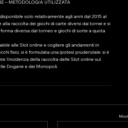
NE – METODOLOGIA UTILIZZATA
è disponibile solo relativamente agli anni dal 2015 al 
alla raccolta dei giochi di carte diversi dai tornei e si 
 forma diversa dal torneo e giochi di sorte a quota 
bile alle Slot online e cogliere gli andamenti in 
chi fisici, si è formulata una ipotesi prudenziale: si è 
e l’incidenza della raccolta delle Slot online sul 
elle Dogane e dei Monopoli.
Mostr