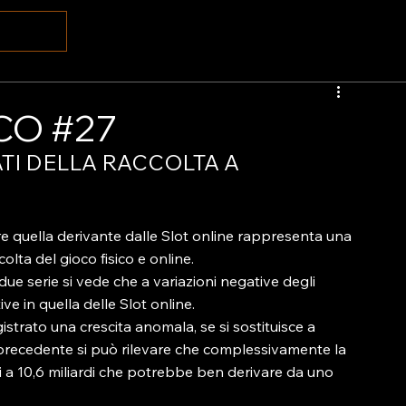
CO #27
ATI DELLA RACCOLTA A 
 quella derivante dalle Slot online rappresenta una 
olta del gioco fisico e online. 
due serie si vede che a variazioni negative degli 
ve in quella delle Slot online. 
strato una crescita anomala, se si sostituisce a 
 precedente si può rilevare che complessivamente la 
i a 10,6 miliardi che potrebbe ben derivare da uno 