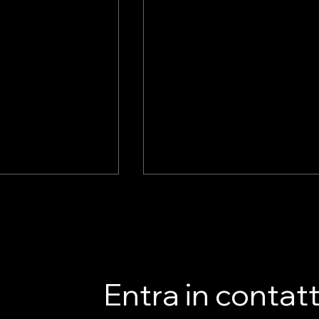
LOLA DI GIOCO
💥#24 PILLOLA DI GIOCO
tazione del Gioco
La regolamentazione del Gio
 2 Principali
on-line. Parte 1 Gioco lecito o
er il
line: attività riservata allo Sta
io Piattaforma di
Il Gioco lecito a distanza è
Entra in contat
uttura...
attività...