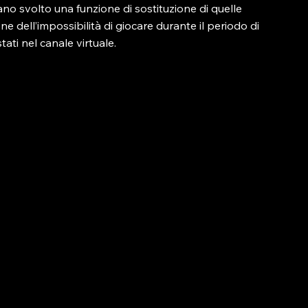
ano svolto una funzione di sostituzione di quelle 
ne dell’impossibilità di giocare durante il periodo di 
tati nel canale virtuale.