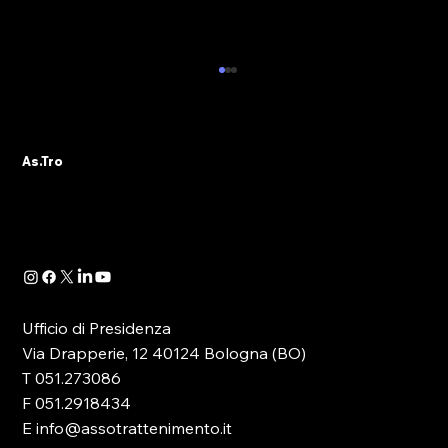
NUOVO APPUNTAMENTO CON LA
FORMAZIONE IN EMILIA-ROMAGNA:
AS.TRO DOMANI SARA’ A CASTEL
Il tema della Formazione riveste oggi un ruolo
MAGGIORE (BO)
As.Tro
principale nella discussione, soprattutto
politica, che ruota attorno al comparto del...
Ufficio di Presidenza
Via Drapperie, 12 40124 Bologna (BO)
T 051.273086
F 051.2918434
E info@assotrattenimento.it